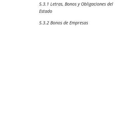
5.3.1 Letras, Bonos y Obligaciones del
Estado
5.3.2 Bonos de Empresas
ACTIVIDADES
✍️📘
¿Necesitas hacer
actividades
sobre
esta unidad para
consolidar los
contenidos
?