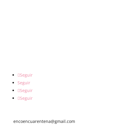
PÁGINAS
LEGALES
Política de Cookies
Política de Privacidad
Aviso Legal
REDES SOCIALES
Seguir
Seguir
Seguir
Seguir
encoencuarentena@gmail.com