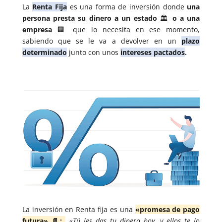
La
Renta Fija
es una forma de inversión donde
una
persona presta su dinero a un estado
🏛️
o a una
empresa
🏢
que lo necesita en ese momento,
sabiendo que se le va a devolver en un
plazo
determinado
junto con unos
intereses pactados
.
La inversión en Renta fija es una
«promesa de pago
futura» 📄:
«Tú les das tu dinero hoy, y ellos te lo