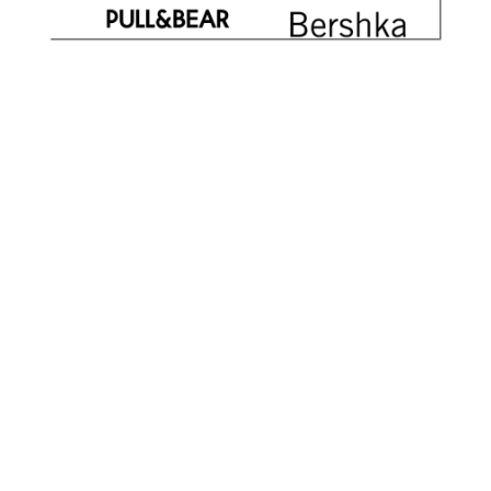
ACTIVIDADES
✍️📘
¿Necesitas hacer
actividades
sobre
esta unidad para
consolidar los
contenidos
?
👉 Clic en
Actividades Tema 5 – Finanzas
Básicas III. Inversiones y Seguros