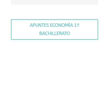
APUNTES ECONOMÍA 1º
BACHILLERATO
MARKETING Y PUBLICIDAD
Curso Photoshop
Curso Illustrator